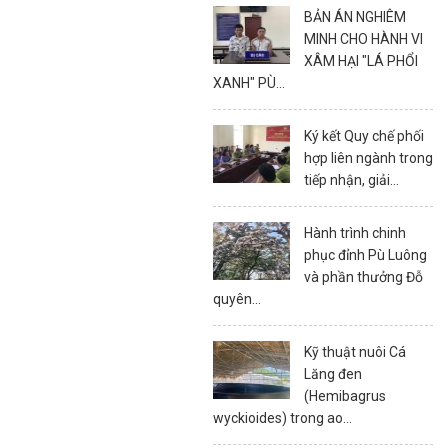
BẢN ÁN NGHIÊM
MINH CHO HÀNH VI
XÂM HẠI "LÁ PHỔI
XANH" PÙ...
Ký kết Quy chế phối
hợp liên ngành trong
tiếp nhận, giải...
Hành trình chinh
phục đỉnh Pù Luông
và phần thưởng Đỗ
quyên...
Kỹ thuật nuôi Cá
Lăng đen
(Hemibagrus
wyckioides) trong ao...