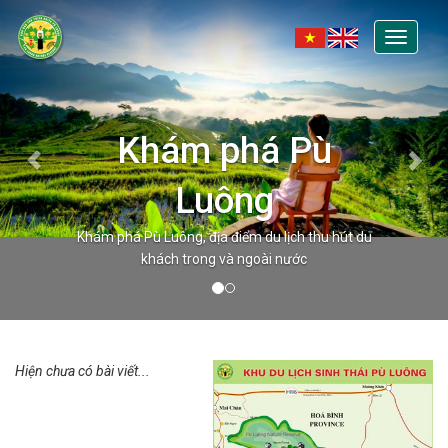
Toggle
navigati
Khám phá Pù
Luông
Khám phá Pù Luông, địa điểm du lịch thu hút du
khách trong và ngoài nước
Hiện chưa có bài viết...