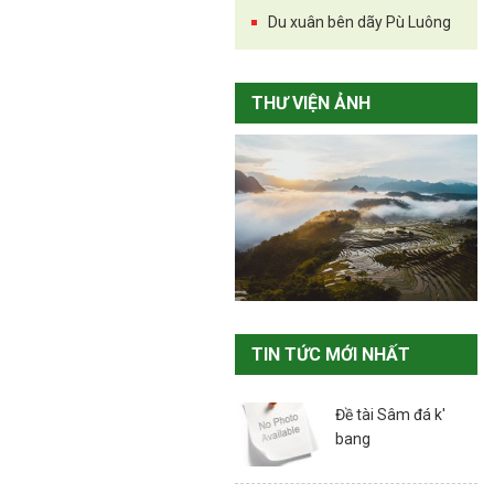
Du xuân bên dãy Pù Luông
THƯ VIỆN ẢNH
TIN TỨC MỚI NHẤT
Đề tài Sâm đá k'
bang