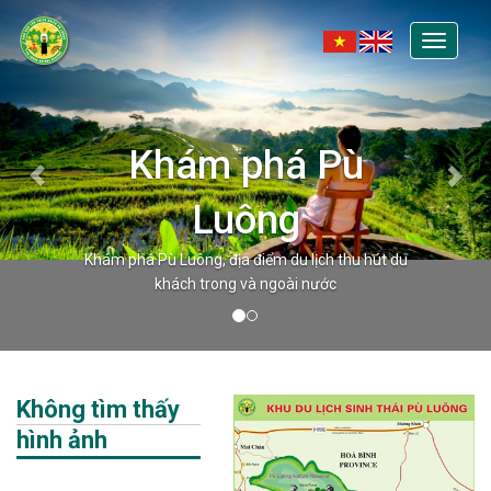
Toggle
navigati
Khám phá Pù
Luông
Khám phá Pù Luông, địa điểm du lịch thu hút du
khách trong và ngoài nước
Không tìm thấy
hình ảnh