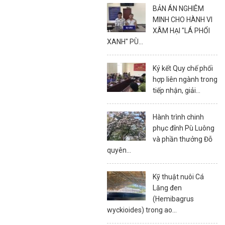
BẢN ÁN NGHIÊM
MINH CHO HÀNH VI
XÂM HẠI "LÁ PHỔI
XANH" PÙ...
Ký kết Quy chế phối
hợp liên ngành trong
tiếp nhận, giải...
Hành trình chinh
phục đỉnh Pù Luông
và phần thưởng Đỗ
quyên...
Kỹ thuật nuôi Cá
Lăng đen
(Hemibagrus
wyckioides) trong ao...