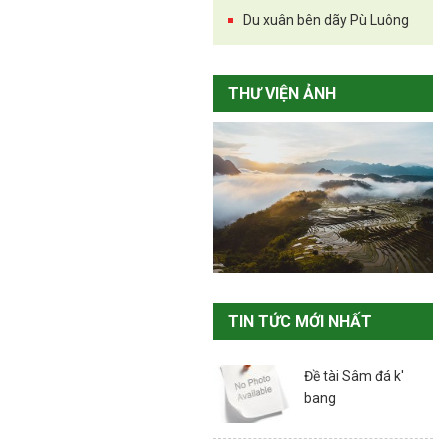
Du xuân bên dãy Pù Luông
THƯ VIỆN ẢNH
TIN TỨC MỚI NHẤT
Đề tài Sâm đá k'
bang