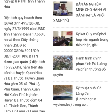
nghiệp & PTNT tỉnh Thanh
BẢN ÁN NGHIÊM
Hóa.
MINH CHO HÀNH VI
XÂM HẠI "LÁ PHỔI
Diện tích quy hoạch theo
XANH" PÙ...
Quyết định 495/QĐ-UB,
ngày 27/3/1999 của UBND
Ký kết Quy chế phối
tỉnh Thanh Hóa là 17.660,0
hợp liên ngành trong
ha và theo Giấy chứng
tiếp nhận, giải...
nhận QSDĐ số
00001QSDĐ/3001/QĐ-
UB/T-2001, Khu BTTN
Hành trình chinh
được giao quản lý diện tích
phục đỉnh Pù Luông
16.982,6ha, nằm trên địa
và phần thưởng Đỗ
bàn hai huyện Quan Hóa
quyên...
và Bá Thước. Huyện Quan
Hóa gồm 05 xã: Phú Lệ,
Kỹ thuật nuôi Cá
Phú Xuân, Thanh Xuân,
Lăng đen
Hồi Xuân, Phú Nghiêm.
(Hemibagrus
Huyện Bá Thước gồm 04
wyckioides) trong ao...
xã: Thành Sơn, Thành
Lâm, Cổ Lũng và Lũng Cao.