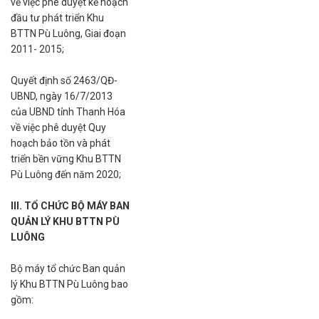
về việc phê duyệt kế hoạch
đầu tư phát triển Khu
BTTN Pù Luông, Giai đoạn
2011- 2015;
Quyết định số 2463/QĐ-
UBND, ngày 16/7/2013
của UBND tỉnh Thanh Hóa
về việc phê duyệt Quy
hoạch bảo tồn và phát
triển bền vững Khu BTTN
Pù Luông đến năm 2020;
III. TỔ CHỨC BỘ MÁY BAN
QUẢN LÝ KHU BTTN PÙ
LUÔNG
Bộ máy tổ chức Ban quản
lý Khu BTTN Pù Luông bao
gồm: