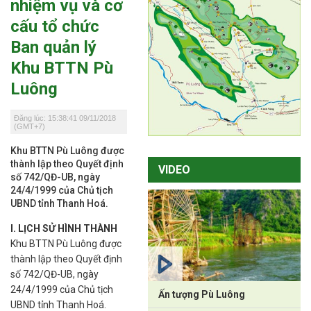
nhiệm vụ và cơ
cấu tổ chức
Ban quản lý
Khu BTTN Pù
Luông
Đăng lúc: 15:38:41 09/11/2018
(GMT+7)
Khu BTTN Pù Luông được
thành lập theo Quyết định
VIDEO
số 742/QĐ-UB, ngày
24/4/1999 của Chủ tịch
UBND tỉnh Thanh Hoá.
I. LỊCH SỬ HÌNH THÀNH
Khu BTTN Pù Luông được
thành lập theo Quyết định
số 742/QĐ-UB, ngày
24/4/1999 của Chủ tịch
Ấn tượng Pù Luông
UBND tỉnh Thanh Hoá.