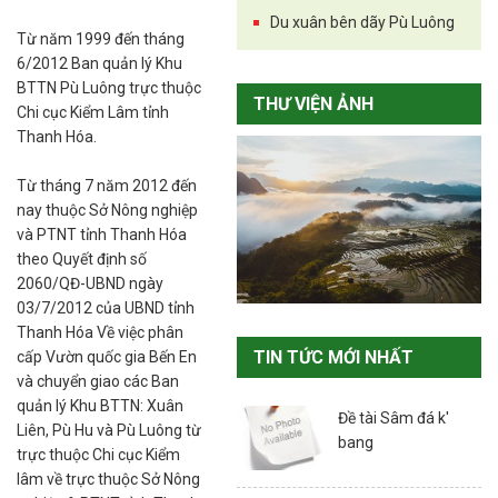
Du xuân bên dãy Pù Luông
Từ năm 1999 đến tháng
6/2012 Ban quản lý Khu
BTTN Pù Luông trực thuộc
THƯ VIỆN ẢNH
Chi cục Kiểm Lâm tỉnh
Thanh Hóa.
Từ tháng 7 năm 2012 đến
nay thuộc Sở Nông nghiệp
và PTNT tỉnh Thanh Hóa
theo Quyết định số
2060/QĐ-UBND ngày
03/7/2012 của UBND tỉnh
Thanh Hóa Về việc phân
TIN TỨC MỚI NHẤT
cấp Vườn quốc gia Bến En
và chuyển giao các Ban
quản lý Khu BTTN: Xuân
Đề tài Sâm đá k'
Liên, Pù Hu và Pù Luông từ
bang
trực thuộc Chi cục Kiểm
lâm về trực thuộc Sở Nông