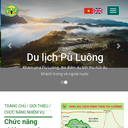
Toggle
navigati
Du lịch Pù Luông
Khám phá Pù Luông, địa điểm du lịch thu hút du
khách trong và ngoài nước
TRANG CHỦ / GIỚI THIỆU /
CHỨC NĂNG NHIỆM VỤ
Chức năng