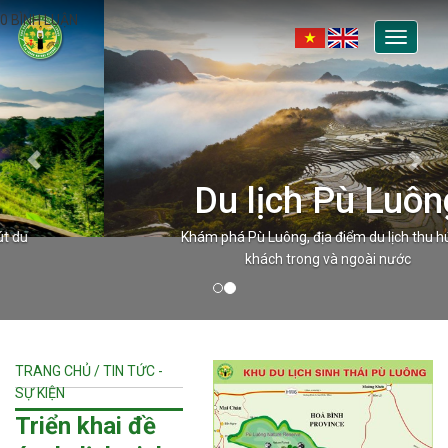
0 BÌNH LUẬN
Toggle
navigati
Du lịch Pù Luông
Khám phá Pù Luông, địa điểm du lịch thu hút du
khách trong và ngoài nước
TRANG CHỦ / TIN TỨC -
SỰ KIỆN
Triển khai đề