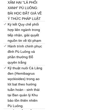
XÂM HẠI "LÁ PHỔI
XANH" PÙ LUÔNG:
BÀI HỌC ĐẮT GIÁ VỀ
Ý THỨC PHÁP LUẬT
Ký kết Quy chế phối
hợp liên ngành trong
tiếp nhận, giải quyết
nguồn tin về tội phạm
Hành trình chinh phục
đỉnh Pù Luông và
phần thưởng Đỗ
quyên trắng
Kỹ thuật nuôi Cá Lăng
đen (Hemibagrus
wyckioides) trong ao
lót bạt theo hướng
tuần hoàn - sinh thái
tại Ban quản lý Khu
bảo tồn thiên nhiên
Pù Luông.