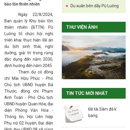
bảo tồn thiên nhiên
Du xuân bên dãy Pù Luông
Ngày 22/8/2024,
Ban quản lý Khu bảo tồn
THƯ VIỆN ẢNH
thiên nhiên (BTTN) Pù
Luông tổ chức hội nghị
triển khai thực hiện Đề án
du lịch sinh thái, nghỉ
dưỡng, giải trí trong rừng
đặc dụng đến năm 2030,
định hướng đến năm 2045.
Tham dự có đồng
chí Mai Hữu Phúc - Phó
Chủ tịch UBND huyện Bá
Thước; đồng chí Phạm
TIN TỨC MỚI NHẤT
Anh Toàn - Phó Chủ tịch
UBND huyện Quan Hóa, đại
Đề tài Sâm đá k'
diện Phòng Văn Hóa -
bang
Thông tin, Hội Liên hiệp
Phụ nữ 02 huyện; Đại diện
lãnh đạo UBND 08 xã vùng