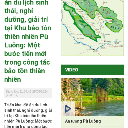
án du lịch sinh
thái, nghỉ
dưỡng, giải trí
tại Khu bảo tồn
thiên nhiên Pù
Luông: Một
bước tiến mới
trong công tác
bảo tồn thiên
VIDEO
nhiên
Đăng lúc: 11:04:43 28/08/2024
(GMT+7)
Triển khai đề án du lịch
sinh thái, nghỉ dưỡng, giải
trí tại Khu bảo tồn thiên
nhiên Pù Luông: Một bước
Ấn tượng Pù Luông
tiến mới trong công tác