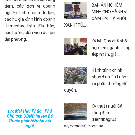
BẢN ÁN NGHIÊM
đệm; các đơn vị doanh
MINH CHO HÀNH VI
nghiệp kinh doanh du lịch,
XÂM HẠI "LÁ PHỔI
các hộ gia đình kinh doanh
XANH" PÙ...
Homestay trên địa bàn;
các hướng dẫn viên du lịch
địa phương.
Ký kết Quy chế phối
hợp liên ngành trong
tiếp nhận, giải...
Hành trình chinh
phục đỉnh Pù Luông
và phần thưởng Đỗ
quyên...
Kỹ thuật nuôi Cá
Đ/c Mai Hữu Phúc - Phó
Lăng đen
Chủ tịch UBND huyện Bá
(Hemibagrus
Thước phát biểu tại hội
nghị
wyckioides) trong ao...